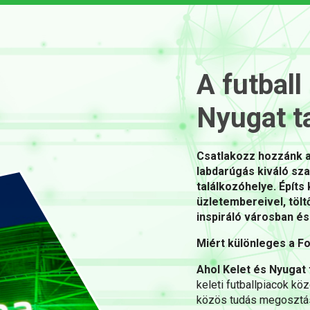
A futball
Nyugat ta
Csatlakozz hozzánk a
labdarúgás kiváló sz
találkozóhelye. Építs 
üzletembereivel, tölt
inspiráló városban é
Miért különleges a F
Ahol Kelet és Nyugat 
keleti futballpiacok köz
közös tudás megosztás