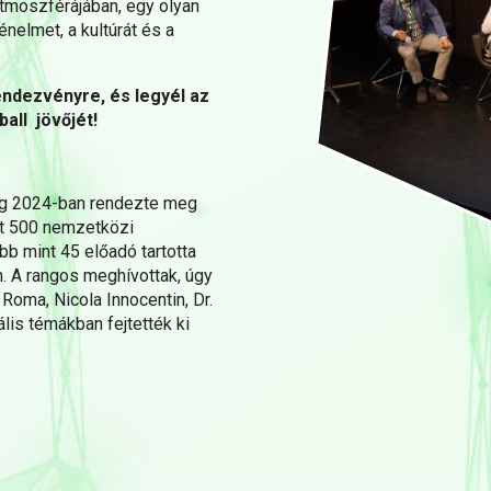
atmoszférájában, egy olyan
énelmet, a kultúrát és a
ndezvényre, és legyél az
ball jövőjét!
g 2024-ban rendezte meg
nt 500 nemzetközi
bb mint 45 előadó tartotta
. A rangos meghívottak, úgy
Roma, Nicola Innocentin, Dr.
lis témákban fejtették ki