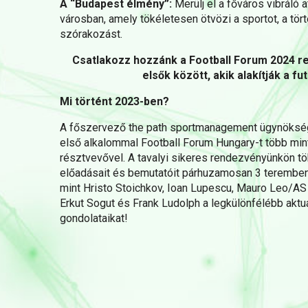
A “Budapest élmény”:
Merülj el a főváros vibráló 
városban, amely tökéletesen ötvözi a sportot, a tört
szórakozást.
Csatlakozz hozzánk a Football Forum 2024 re
elsők között, akik alakítják a fut
Mi történt 2023-ben?
A főszervező the path sportmanagement ügynöksé
első alkalommal Football Forum Hungary-t több mi
résztvevővel. A tavalyi sikeres rendezvényünkön tö
előadásait és bemutatóit párhuzamosan 3 teremben
mint Hristo Stoichkov, Ioan Lupescu, Mauro Leo/AS 
Erkut Sogut és Frank Ludolph a legkülönfélébb aktuá
gondolataikat!