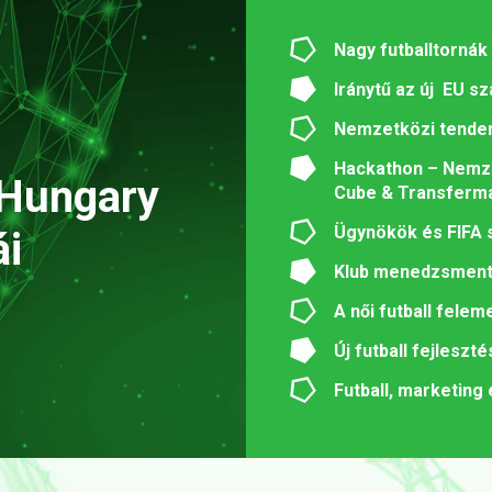
Nagy futballtorná
Iránytű az új EU s
Nemzetközi tenden
Hackathon – Nemze
 Hungary
Cube & Transferm
Ügyn
ökök és FIFA
ái
Klub menedzsmen
A női futball fele
Új futball fejleszt
Futball, marketing