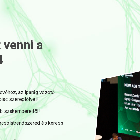
 venni a
4
evőhöz, az iparág vezető
piac szereplőivel!
obb szakembereitől!
kapcsolatrendszered és keress