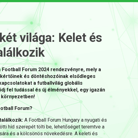
 két világa: Kelet és
lálkozik
 Football Forum 2024 rendezvényre, mely a
akértőinek és döntéshozóinak elsődleges
kapcsolatokat a futballvilág globális
ődj fel tudással és új élményekkel, egy igazán
s környezetben!
ootball Forum?
találkozik:
A Football Forum Hungary a nyugati és
ötti híd szerepét tölti be, lehetőséget teremtve a
ára és a kölcsönös növekedésre. A keleti és