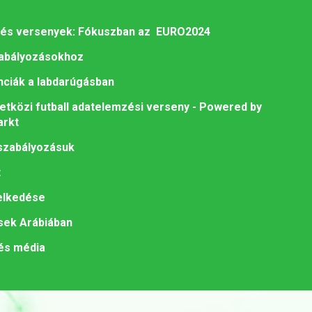
k és versenyek: Fókuszban az EURO2024
zabályozásokhoz
ciák a labdarúgásban
tközi futball adatelemzési verseny - Powered by
arkt
 szabályozásuk
t
melkedése
ések Arábiában
 és média